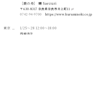
［鹿の舟］ 囀 Saezuri
〒630-8317 奈良県奈良市井上町11
0742-94-9700
https://www.kuruminoki.co.jp
東京
1/25～28 12:00～18:00
西麻布R
Lunette ルネット
n / Appointment 奈良8/5 11:00～17:00 8/6 11:00～16:00 Studio Noix (スタジオ ノワ） 〒6
〒106-0031 東京都港区西麻布2-16-5
展示会ではご覧いただけなかったアイテムなどの先行予約なども行っていく予定です。 みなさまに、
をお取り扱いしていただいております。暑い中ではございますが、お運びいただけましたら幸いです。 奈良 くる
03-5725-5636
http://merge.co.jp
当初より遅れてます事…お詫びいたします。 関係者一同、下記の日程に合わせて、調整しております
何卒ご理解の･･･
on / Appointment 高知1/14～17 11:00～18:00 giggy2 〒780-0821 高知市桜井町1-5-12 HABIT 1F
on / Appointment 高知3/20,21 11:00～18:00 giggy2 〒780-0821 高知市桜井町1-5-12 HABIT 1F
ますが商品を制作する運びになりました。 自分にとって発見や出逢いと学びに繋がる事を楽し
ます。最初のお･･･
浜松
2/4～6
signal
〒430-0944 静岡県浜松市中区田町224-21
053-596-9936
https://www.signal-shizuoka.jp
東京
2/10～12 13:00～19:00
gran KANAL
〒180-0004 東京都武蔵野市吉祥寺本町2-8-13 1F