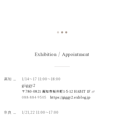
Exhibition / Appointment
高知
1/14～17 11:00～18:00
giggy2
〒780-0821 高知市桜井町1-5-12 HABIT 1F
088-884-9505
https://giggy2.exblog.jp
奈良
1/21,22 11:00～17:00